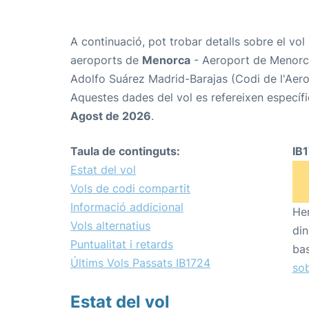
A continuació, pot trobar detalls sobre el vol
aeroports de
Menorca
- Aeroport de Menorc
Adolfo Suárez Madrid-Barajas (Codi de l'Aer
Aquestes dades del vol es refereixen específi
Agost de 2026
.
Taula de continguts:
IB
Estat del vol
Vols de codi compartit
Informació addicional
Hem
Vols alternatius
din
Puntualitat i retards
bas
Últims Vols Passats IB1724
sob
Estat del vol