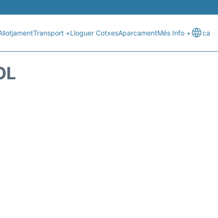
Allotjament
Transport +
Lloguer Cotxes
Aparcament
Més Info +
ca
OL