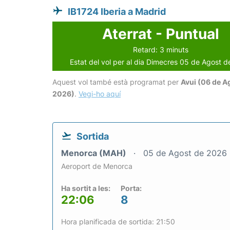
IB1724 Iberia a Madrid
Aterrat - Puntual
Retard: 3 minuts
Estat del vol per al dia Dimecres 05 de Agost 
Aquest vol també està programat per
Avui (06 de A
2026)
.
Vegi-ho aquí
Sortida
Menorca (MAH)
05 de Agost de 2026
Aeroport de Menorca
Ha sortit a les:
Porta:
22:06
8
Hora planificada de sortida: 21:50