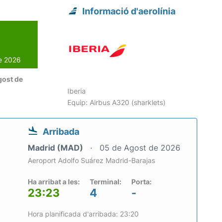
Informació d'aerolínia
de 2026
gost de
Iberia
Equip: Airbus A320 (sharklets)
Arribada
Madrid (MAD)
05 de Agost de 2026
Aeroport Adolfo Suárez Madrid-Barajas
Ha arribat a les:
Terminal:
Porta:
23:23
4
-
Hora planificada d'arribada: 23:20