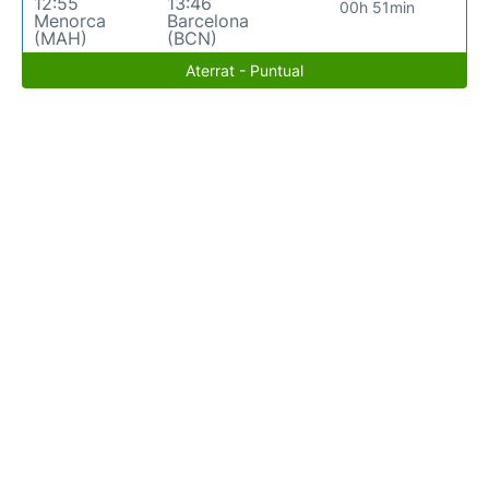
12:55
13:46
00h 51min
Menorca
Barcelona
(MAH)
(BCN)
Aterrat - Puntual