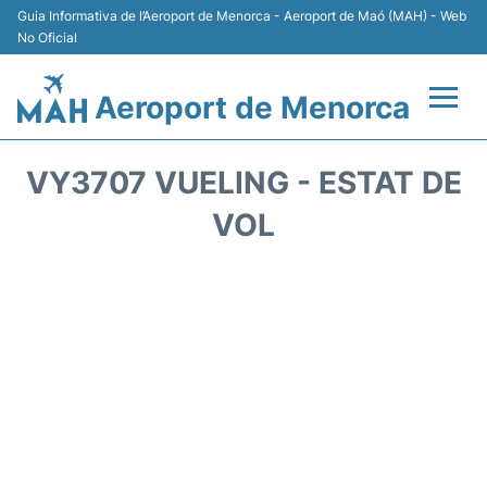
Guia Informativa de l’Aeroport de Menorca - Aeroport de Maó (MAH) - Web
No Oficial
Aeroport de Menorca
Vols +
VY3707 VUELING - ESTAT DE
Terminal
VOL
Allotjament
Transport +
Lloguer Cotxes
Aparcament