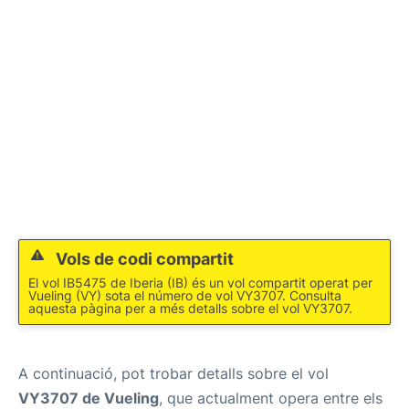
Més Info +
en
es
ca
Vols de codi compartit
El vol IB5475 de Iberia (IB) és un vol compartit operat per
Vueling (VY) sota el número de vol VY3707. Consulta
aquesta pàgina per a més detalls sobre el vol VY3707.
A continuació, pot trobar detalls sobre el vol
VY3707 de Vueling
, que actualment opera entre els