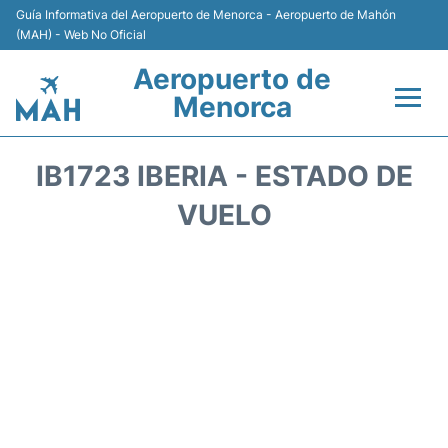
Guía Informativa del Aeropuerto de Menorca - Aeropuerto de Mahón
(MAH) - Web No Oficial
Aeropuerto de
Menorca
Vuelos +
IB1723 IBERIA - ESTADO DE
Terminal
VUELO
Alojamiento
Transporte +
Alquiler de Coches
Parking