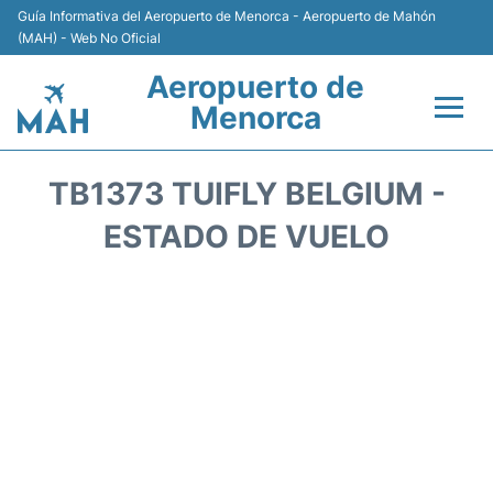
Guía Informativa del Aeropuerto de Menorca - Aeropuerto de Mahón
(MAH) - Web No Oficial
Aeropuerto de
Menorca
Vuelos +
TB1373 TUIFLY BELGIUM -
Terminal
ESTADO DE VUELO
Alojamiento
Transporte +
Alquiler de Coches
Parking