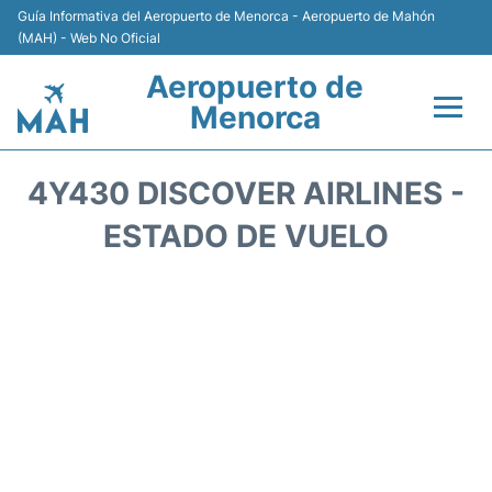
Guía Informativa del Aeropuerto de Menorca - Aeropuerto de Mahón
(MAH) - Web No Oficial
Aeropuerto de
Menorca
Vuelos +
4Y430 DISCOVER AIRLINES -
Terminal
ESTADO DE VUELO
Alojamiento
Transporte +
Alquiler de Coches
Parking