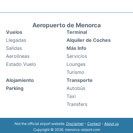
Aeropuerto de Menorca
Vuelos
Terminal
Llegadas
Alquiler de Coches
Salidas
Más Info
Aerolíneas
Servicios
Estado Vuelo
Lounges
Turismo
Alojamiento
Transporte
Parking
Autobús
Taxi
Transfers
Not the official airport website.
Disclaimer
-
Contact
-
About us
Copyright © 2026. menorca-airport.com