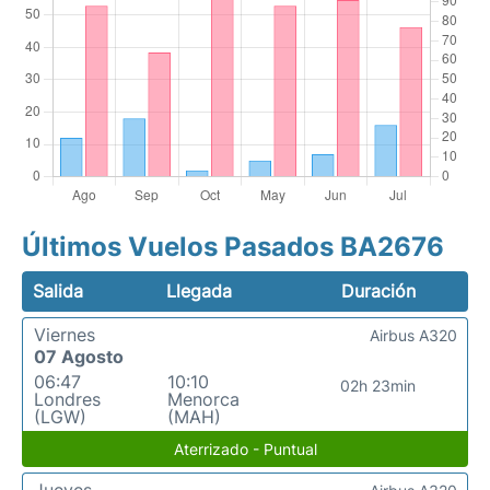
Últimos Vuelos Pasados BA2676
Salida
Llegada
Duración
Viernes
Airbus A320
07 Agosto
06:47
10:10
02h 23min
Londres
Menorca
(LGW)
(MAH)
Aterrizado - Puntual