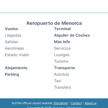
Aeropuerto de Menorca
Vuelos
Terminal
Llegadas
Alquiler de Coches
Salidas
Más Info
Aerolíneas
Servicios
Estado Vuelo
Lounges
Turismo
Alojamiento
Transporte
Parking
Autobús
Taxi
Transfers
Not the official airport website.
Disclaimer
-
Contact
-
About us
Copyright © 2026. menorca-airport.com