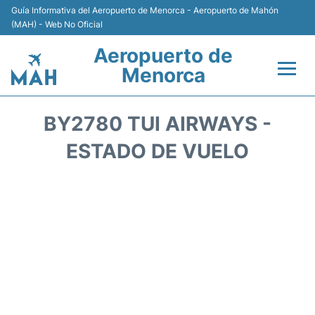
Guía Informativa del Aeropuerto de Menorca - Aeropuerto de Mahón
(MAH) - Web No Oficial
Aeropuerto de
Menorca
Vuelos +
BY2780 TUI AIRWAYS -
Terminal
ESTADO DE VUELO
Alojamiento
Transporte +
Alquiler de Coches
Parking