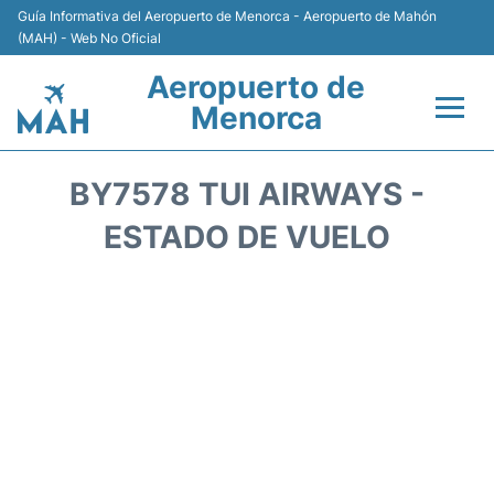
Guía Informativa del Aeropuerto de Menorca - Aeropuerto de Mahón
(MAH) - Web No Oficial
Aeropuerto de
Menorca
Vuelos +
BY7578 TUI AIRWAYS -
Terminal
ESTADO DE VUELO
Alojamiento
Transporte +
Alquiler de Coches
Parking