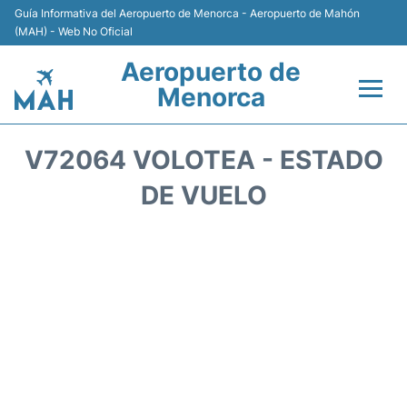
Guía Informativa del Aeropuerto de Menorca - Aeropuerto de Mahón
(MAH) - Web No Oficial
Aeropuerto de
Menorca
Vuelos +
V72064 VOLOTEA - ESTADO
Terminal
DE VUELO
Alojamiento
Transporte +
Alquiler de Coches
Parking