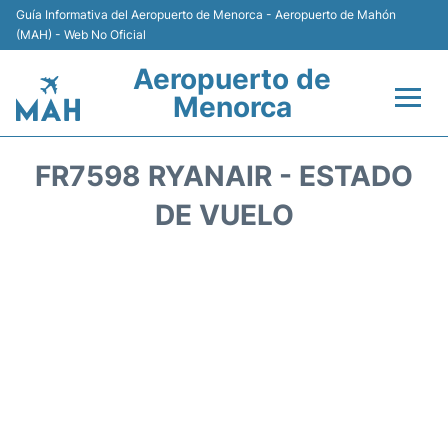
Guía Informativa del Aeropuerto de Menorca - Aeropuerto de Mahón
(MAH) - Web No Oficial
Aeropuerto de
Menorca
Vuelos +
FR7598 RYANAIR - ESTADO
Terminal
DE VUELO
Alojamiento
Transporte +
Alquiler de Coches
Parking