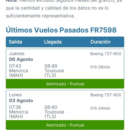
Nota:
Hemos excluido algunos meses del gráfico, ya
que la cantidad y calidad de los datos no es lo
suficientemente representativa.
Últimos Vuelos Pasados FR7598
Salida
Llegada
Duración
Jueves
Boeing 737-800
06 Agosto
07:43
08:49
01h 06min
Menorca
Toulouse
(MAH)
(TLS)
Aterrizado - Puntual
Lunes
Boeing 737-800
03 Agosto
07:36
08:40
01h 04min
Menorca
Toulouse
(MAH)
(TLS)
Aterrizado - Puntual