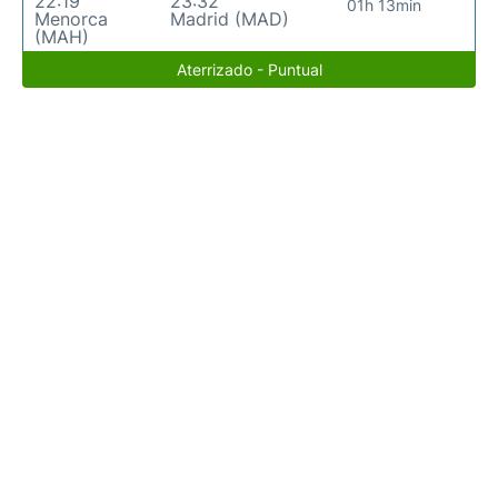
22:19
23:32
01h 13min
Menorca
Madrid (MAD)
(MAH)
Aterrizado - Puntual