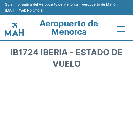
Guía Informativa del Aeropuerto de Menorca - Aeropuerto de Mahón
(MAH) - Web No Oficial
Aeropuerto de
Menorca
Vuelos +
IB1724 IBERIA - ESTADO DE
Terminal
VUELO
Alojamiento
Transporte +
Alquiler de Coches
Parking