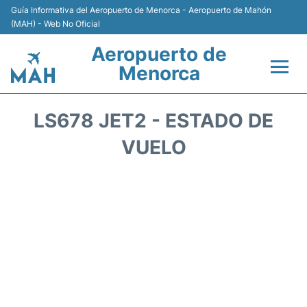
Guía Informativa del Aeropuerto de Menorca - Aeropuerto de Mahón
(MAH) - Web No Oficial
Aeropuerto de
Menorca
Vuelos +
LS678 JET2 - ESTADO DE
Terminal
VUELO
Alojamiento
Transporte +
Alquiler de Coches
Parking