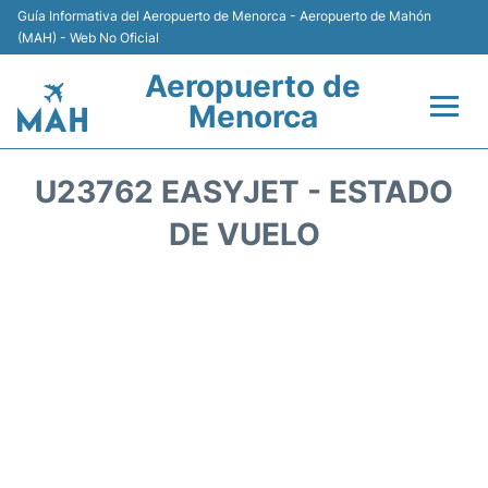
Guía Informativa del Aeropuerto de Menorca - Aeropuerto de Mahón
(MAH) - Web No Oficial
Aeropuerto de
Menorca
Vuelos +
U23762 EASYJET - ESTADO
Terminal
DE VUELO
Alojamiento
Transporte +
Alquiler de Coches
Parking