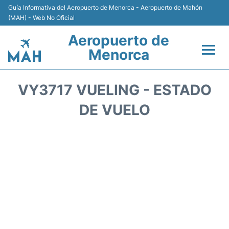
Guía Informativa del Aeropuerto de Menorca - Aeropuerto de Mahón
(MAH) - Web No Oficial
Aeropuerto de
Menorca
Vuelos +
VY3717 VUELING - ESTADO
Terminal
DE VUELO
Alojamiento
Transporte +
Alquiler de Coches
Parking