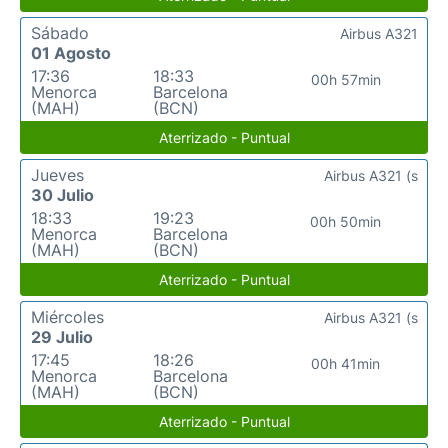
Sábado
Airbus A321
01 Agosto
17:36
18:33
00h 57min
Menorca
Barcelona
(MAH)
(BCN)
Aterrizado - Puntual
Jueves
Airbus A321 (s
30 Julio
18:33
19:23
00h 50min
Menorca
Barcelona
(MAH)
(BCN)
Aterrizado - Puntual
Miércoles
Airbus A321 (s
29 Julio
17:45
18:26
00h 41min
Menorca
Barcelona
(MAH)
(BCN)
Aterrizado - Puntual