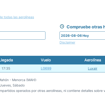
de todas las aerolíneas
Compruebe otras h
Disclaimer
Llegada
Vuelo
Aerolínea
17:35
LG699
Luxair
e Mahón - Menorca (MAH):
, Jueves, Sábado
mpartidos operados por otras aerolíneas, ni contiene detalles sobre