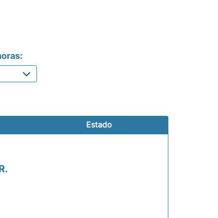
oras:
Estado
R.