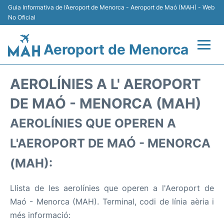
Guia Informativa de l’Aeroport de Menorca - Aeroport de Maó (MAH) - Web
No Oficial
Aeroport de Menorca
Vols +
AEROLÍNIES A L' AEROPORT
Terminal
DE MAÓ - MENORCA (MAH)
AEROLÍNIES QUE OPEREN A
Allotjament
L'AEROPORT DE MAÓ - MENORCA
Transport +
(MAH):
Lloguer Cotxes
Llista de les aerolínies que operen a l'Aeroport de
Aparcament
Maó - Menorca (MAH). Terminal, codi de línia aèria i
més informació: