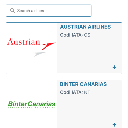
Més Info +
ca
en
es
AUSTRIAN AIRLINES
Codi IATA:
OS
+
BINTER CANARIAS
Codi IATA:
NT
+