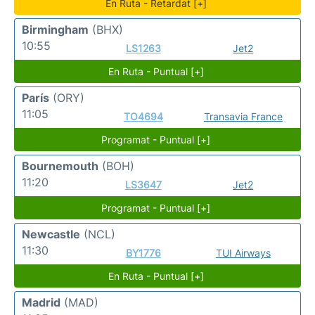
En Ruta - Retardat [+]
Birmingham
(BHX)
10:55
LS1263
Jet2
En Ruta - Puntual [+]
París
(ORY)
11:05
TO4694
Transavia France
Programat - Puntual [+]
Bournemouth
(BOH)
11:20
LS3647
Jet2
Programat - Puntual [+]
Newcastle
(NCL)
11:30
BY1776
TUI Airways
En Ruta - Puntual [+]
Madrid
(MAD)