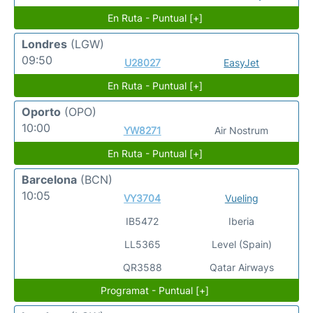
En Ruta - Puntual [+]
Londres
(LGW)
09:50
U28027
EasyJet
En Ruta - Puntual [+]
Oporto
(OPO)
10:00
YW8271
Air Nostrum
En Ruta - Puntual [+]
Barcelona
(BCN)
10:05
VY3704
Vueling
IB5472
Iberia
LL5365
Level (Spain)
QR3588
Qatar Airways
Programat - Puntual [+]