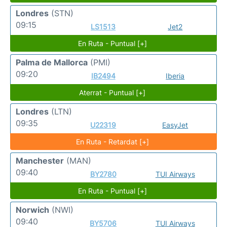
Londres
(STN)
09:15
LS1513
Jet2
En Ruta - Puntual [+]
Palma de Mallorca
(PMI)
09:20
IB2494
Iberia
Aterrat - Puntual [+]
Londres
(LTN)
09:35
U22319
EasyJet
En Ruta - Retardat [+]
Manchester
(MAN)
09:40
BY2780
TUI Airways
En Ruta - Puntual [+]
Norwich
(NWI)
09:40
BY5706
TUI Airways