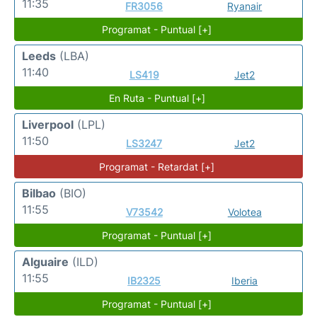
11:35
FR3056
Ryanair
Programat - Puntual [+]
Leeds
(LBA)
11:40
LS419
Jet2
En Ruta - Puntual [+]
Liverpool
(LPL)
11:50
LS3247
Jet2
Programat - Retardat [+]
Bilbao
(BIO)
11:55
V73542
Volotea
Programat - Puntual [+]
Alguaire
(ILD)
11:55
IB2325
Iberia
Programat - Puntual [+]