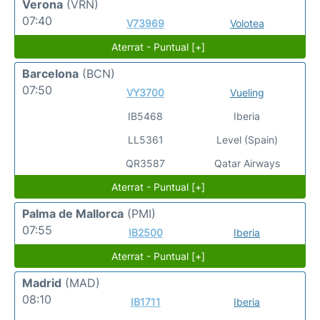
Verona
(VRN)
07:40
V73969
Volotea
Aterrat - Puntual [+]
Barcelona
(BCN)
07:50
VY3700
Vueling
IB5468
Iberia
LL5361
Level (Spain)
QR3587
Qatar Airways
Aterrat - Puntual [+]
Palma de Mallorca
(PMI)
07:55
IB2500
Iberia
Aterrat - Puntual [+]
Madrid
(MAD)
08:10
IB1711
Iberia