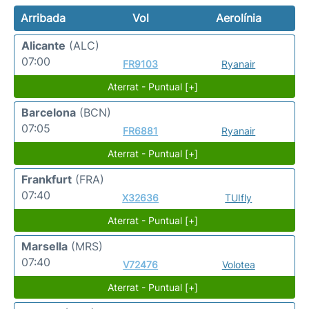
Arribada
Vol
Aerolínia
Alicante
(ALC)
07:00
FR9103
Ryanair
Aterrat - Puntual [+]
Barcelona
(BCN)
07:05
FR6881
Ryanair
Aterrat - Puntual [+]
Frankfurt
(FRA)
07:40
X32636
TUIfly
Aterrat - Puntual [+]
Marsella
(MRS)
07:40
V72476
Volotea
Aterrat - Puntual [+]