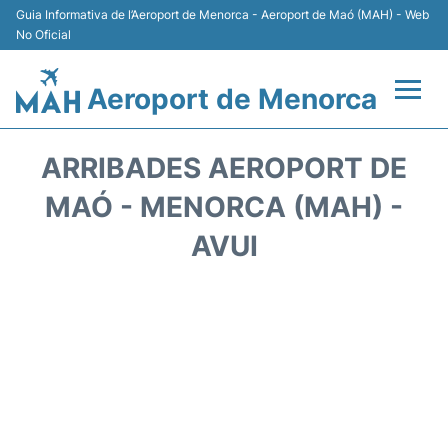
Guia Informativa de l’Aeroport de Menorca - Aeroport de Maó (MAH) - Web
No Oficial
Aeroport de Menorca
Vols +
ARRIBADES AEROPORT DE
Terminal
MAÓ - MENORCA (MAH) -
AVUI
Allotjament
Transport +
Lloguer Cotxes
Aparcament