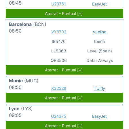
08:45
U23761
EasyJet
Aterrat - Puntual [+]
Barcelona
(BCN)
08:50
VY3702
Vueling
IB5470
Iberia
LL5363
Level (Spain)
QR3506
Qatar Airways
Aterrat - Puntual [+]
Munic
(MUC)
08:50
X32528
TUIfly
Aterrat - Puntual [+]
Lyon
(LYS)
09:05
U24375
EasyJet
Aterrat - Puntual [+]