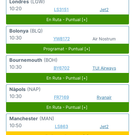
Londres
(LGW)
10:20
LS3151
Jet2
En Ruta - Puntual [+]
Bolonya
(BLQ)
10:30
YW8172
Air Nostrum
Programat - Puntual [+]
Bournemouth
(BOH)
10:30
BY6702
TUI Airways
En Ruta - Puntual [+]
Nàpols
(NAP)
10:30
FR7169
Ryanair
En Ruta - Puntual [+]
Manchester
(MAN)
10:50
LS863
Jet2