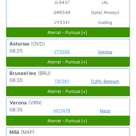
JL9437
JAL
QR6549
Qatar Airways
VY5341
Vueling
Aterrat - Puntual [+]
Asturias
(OVD)
08:25
V73586
Volotea
Aterrat - Puntual [+]
Brussel·les
(BRU)
08:35
TB1361
TUIfly Belgium
Aterrat - Puntual [+]
Verona
(VRN)
08:35
NO7476
Neos
Aterrat - Puntual [+]
Milà
(MXP)