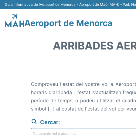
Guia Informativa de l’Aeroport de Menorca - Aeroport de Maó (MAH) - Web No 
Aeroport de Menorca
ARRIBADES AER
Comproveu l'estat del vostre vol a Aeroport
horaris d'arribada i l'estat s'actualitzen freq
període de temps, o podeu utilitzar el quadr
símbol [+] al costat de l'estat del vol per v
Cercar: