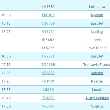
LH4310
Lufthansa
15:35
FR9103
Ryanair
16:10
U28029
EasyJet
16:25
VY3714
Vueling
IB5482
Iberia
LL5375
Level (Spain)
16:30
U22321
EasyJet
17:15
TO4696
Transavia Franc
17:25
V72382
Volotea
17:25
FR1176
Ryanair
17:35
LG699
Luxair
17:45
TB1373
TUIfly Belgium
17:50
VY3716
Vueling