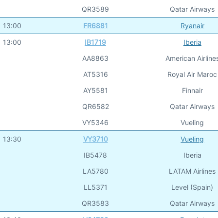
QR3589
Qatar Airways
13:00
FR6881
Ryanair
13:00
IB1719
Iberia
AA8863
American Airline
AT5316
Royal Air Maroc
AY5581
Finnair
QR6582
Qatar Airways
VY5346
Vueling
13:30
VY3710
Vueling
IB5478
Iberia
LA5780
LATAM Airlines
LL5371
Level (Spain)
QR3583
Qatar Airways