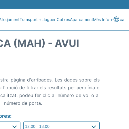
Allotjament
Transport +
Lloguer Cotxes
Aparcament
Més Info +
ca
A (MAH) - AVUI
stra pàgina d'arribades. Les dades sobre els
l'opció de filtrar els resultats per aerolínia o
alitzat, podeu fer clic al número de vol o al
s i número de porta.
ores: