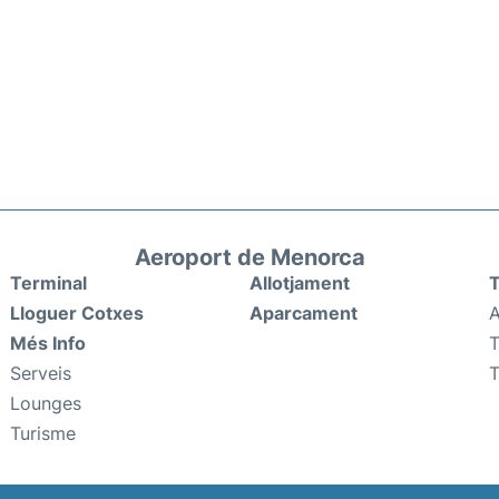
Aeroport de Menorca
Terminal
Allotjament
T
Lloguer Cotxes
Aparcament
A
Més Info
T
Serveis
T
Lounges
Turisme