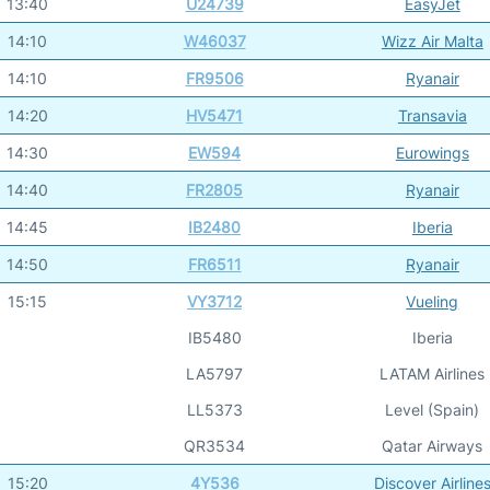
13:40
U24739
EasyJet
14:10
W46037
Wizz Air Malta
14:10
FR9506
Ryanair
14:20
HV5471
Transavia
14:30
EW594
Eurowings
14:40
FR2805
Ryanair
14:45
IB2480
Iberia
14:50
FR6511
Ryanair
15:15
VY3712
Vueling
IB5480
Iberia
LA5797
LATAM Airlines
LL5373
Level (Spain)
QR3534
Qatar Airways
15:20
4Y536
Discover Airline