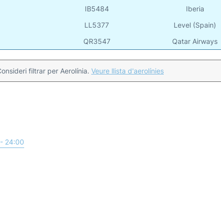
IB5484
Iberia
LL5377
Level (Spain)
QR3547
Qatar Airways
onsideri filtrar per Aerolínia.
Veure llista d'aerolínies
- 24:00