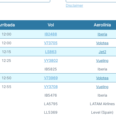
Disclaimer
Arribada
Vol
Aerolínia
12:00
IB2488
Iberia
12:00
V73705
Volotea
12:15
LS863
Jet2
12:25
VY3802
Vueling
IB5825
Iberia
12:50
V73969
Volotea
12:55
VY3708
Vueling
IB5476
Iberia
LA5795
LATAM Airlines
LL5369
Level (Spain)