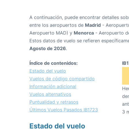
A continuación, puede encontrar detalles sob
entre los aeropuertos de
Madrid
- Aeropuert
Aeropuerto MAD) y
Menorca
- Aeropuerto d
Estos datos de vuelo se refieren específicame
Agosto de 2026
.
Índice de contenidos:
IB
Estado del vuelo
Vuelos de código compartido
Información adicional
Hem
Vuelos alternativos
den
Puntualidad y retrasos
ant
Últimos Vuelos Pasados IB1723
3 
Estado del vuelo