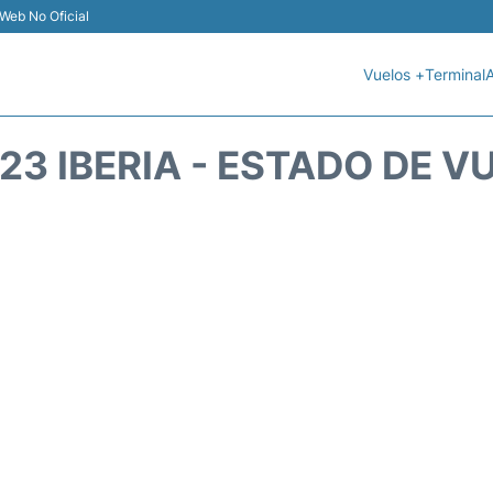
Web No Oficial
Vuelos +
Terminal
A
723 IBERIA - ESTADO DE V