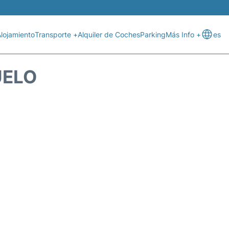
lojamiento
Transporte +
Alquiler de Coches
Parking
Más Info +
es
UELO