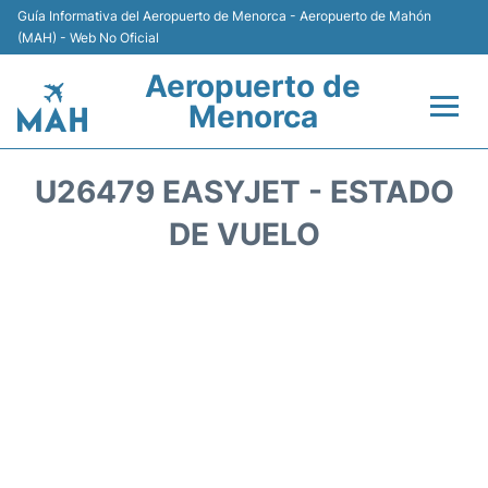
Guía Informativa del Aeropuerto de Menorca - Aeropuerto de Mahón
(MAH) - Web No Oficial
Aeropuerto de
Menorca
Vuelos +
U26479 EASYJET - ESTADO
Terminal
DE VUELO
Alojamiento
Transporte +
Alquiler de Coches
Parking