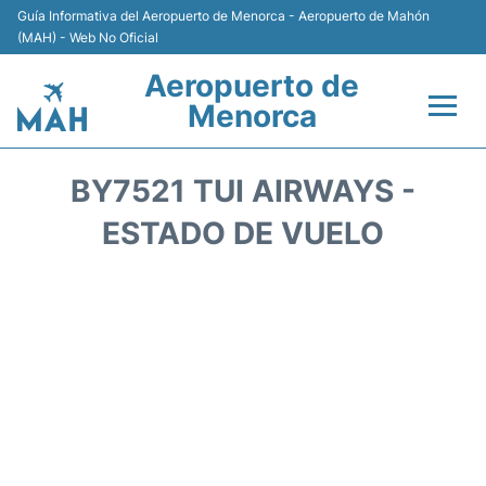
Guía Informativa del Aeropuerto de Menorca - Aeropuerto de Mahón
(MAH) - Web No Oficial
Aeropuerto de
Menorca
Vuelos +
BY7521 TUI AIRWAYS -
Terminal
ESTADO DE VUELO
Alojamiento
Transporte +
Alquiler de Coches
Parking