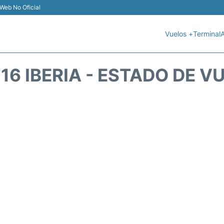
Web No Oficial
Vuelos +
Terminal
A
716 IBERIA - ESTADO DE V