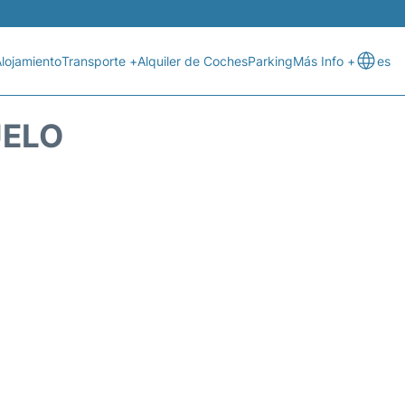
lojamiento
Transporte +
Alquiler de Coches
Parking
Más Info +
es
UELO