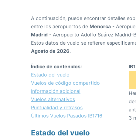
A continuación, puede encontrar detalles sob
entre los aeropuertos de
Menorca
- Aeropue
Madrid
- Aeropuerto Adolfo Suárez Madrid-B
Estos datos de vuelo se refieren específicame
Agosto de 2026
.
Índice de contenidos:
IB
Estado del vuelo
Vuelos de código compartido
Información adicional
Hem
Vuelos alternativos
den
Puntualidad y retrasos
ant
Últimos Vuelos Pasados IB1716
3 
Estado del vuelo