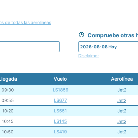
os de todas las aerolíneas
Compruebe otras h
Disclaimer
Llegada
Vuelo
Aerolínea
09:30
LS1859
Jet2
09:55
LS677
Jet2
10:20
LS551
Jet2
10:45
LS145
Jet2
10:50
LS419
Jet2