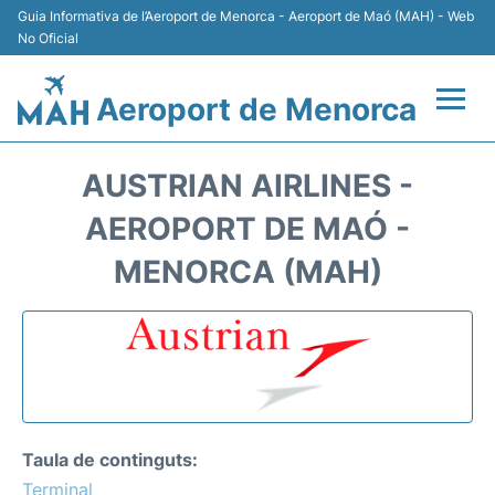
Guia Informativa de l’Aeroport de Menorca - Aeroport de Maó (MAH) - Web
No Oficial
Aeroport de Menorca
Vols +
AUSTRIAN AIRLINES -
Terminal
AEROPORT DE MAÓ -
MENORCA (MAH)
Allotjament
Transport +
Lloguer Cotxes
Aparcament
Taula de continguts:
Terminal