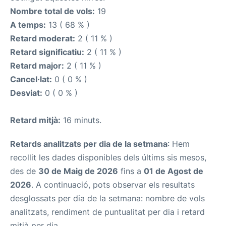
Nombre total de vols:
19
A temps:
13 ( 68 % )
Retard moderat:
2 ( 11 % )
Retard significatiu:
2 ( 11 % )
Retard major:
2 ( 11 % )
Cancel·lat:
0 ( 0 % )
Desviat:
0 ( 0 % )
Retard mitjà:
16 minuts.
Retards analitzats per dia de la setmana
: Hem
recollit les dades disponibles dels últims sis mesos,
des de
30 de Maig de 2026
fins a
01 de Agost de
2026
. A continuació, pots observar els resultats
desglossats per dia de la setmana: nombre de vols
analitzats, rendiment de puntualitat per dia i retard
mitjà per dia.