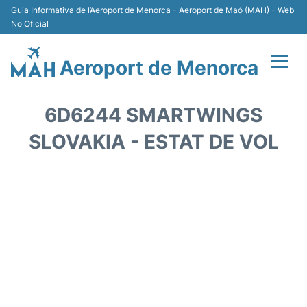
Guia Informativa de l’Aeroport de Menorca - Aeroport de Maó (MAH) - Web
No Oficial
Aeroport de Menorca
Vols +
6D6244 SMARTWINGS
Terminal
SLOVAKIA - ESTAT DE VOL
Allotjament
Transport +
Lloguer Cotxes
Aparcament