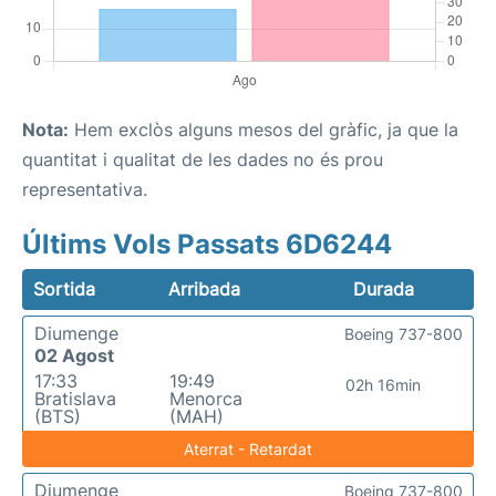
Nota:
Hem exclòs alguns mesos del gràfic, ja que la
quantitat i qualitat de les dades no és prou
representativa.
Últims Vols Passats 6D6244
Sortida
Arribada
Durada
Diumenge
Boeing 737-800
02 Agost
17:33
19:49
02h 16min
Bratislava
Menorca
(BTS)
(MAH)
Aterrat - Retardat
Diumenge
Boeing 737-800