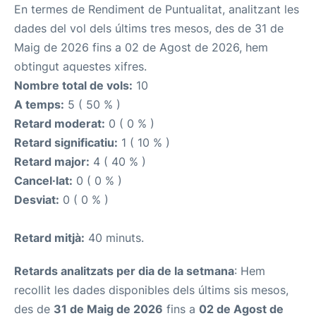
En termes de Rendiment de Puntualitat, analitzant les
dades del vol dels últims tres mesos, des de 31 de
Maig de 2026 fins a 02 de Agost de 2026, hem
obtingut aquestes xifres.
Nombre total de vols:
10
A temps:
5 ( 50 % )
Retard moderat:
0 ( 0 % )
Retard significatiu:
1 ( 10 % )
Retard major:
4 ( 40 % )
Cancel·lat:
0 ( 0 % )
Desviat:
0 ( 0 % )
Retard mitjà:
40 minuts.
Retards analitzats per dia de la setmana
: Hem
recollit les dades disponibles dels últims sis mesos,
des de
31 de Maig de 2026
fins a
02 de Agost de