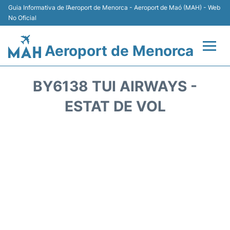
Guia Informativa de l’Aeroport de Menorca - Aeroport de Maó (MAH) - Web
No Oficial
Aeroport de Menorca
Vols +
BY6138 TUI AIRWAYS -
Terminal
ESTAT DE VOL
Allotjament
Transport +
Lloguer Cotxes
Aparcament