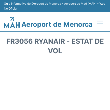
Guia Informativa de l’Aeroport de Menorca - Aeroport de Maó (MAH) - Web
No Oficial
Aeroport de Menorca
Vols +
FR3056 RYANAIR - ESTAT DE
Terminal
VOL
Allotjament
Transport +
Lloguer Cotxes
Aparcament