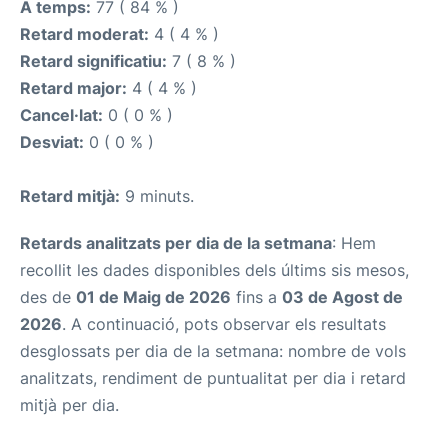
A temps:
77 ( 84 % )
Retard moderat:
4 ( 4 % )
Retard significatiu:
7 ( 8 % )
Retard major:
4 ( 4 % )
Cancel·lat:
0 ( 0 % )
Desviat:
0 ( 0 % )
Retard mitjà:
9 minuts.
Retards analitzats per dia de la setmana
: Hem
recollit les dades disponibles dels últims sis mesos,
des de
01 de Maig de 2026
fins a
03 de Agost de
2026
. A continuació, pots observar els resultats
desglossats per dia de la setmana: nombre de vols
analitzats, rendiment de puntualitat per dia i retard
mitjà per dia.