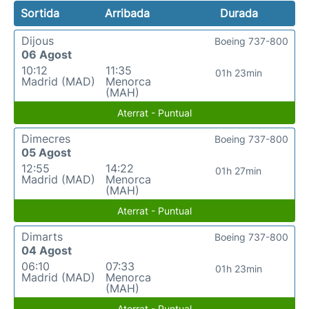
Sortida
Arribada
Durada
Dijous
Boeing 737-800
06 Agost
10:12
11:35
01h 23min
Madrid (MAD)
Menorca
(MAH)
Aterrat - Puntual
Dimecres
Boeing 737-800
05 Agost
12:55
14:22
01h 27min
Madrid (MAD)
Menorca
(MAH)
Aterrat - Puntual
Dimarts
Boeing 737-800
04 Agost
06:10
07:33
01h 23min
Madrid (MAD)
Menorca
(MAH)
Aterrat - Puntual