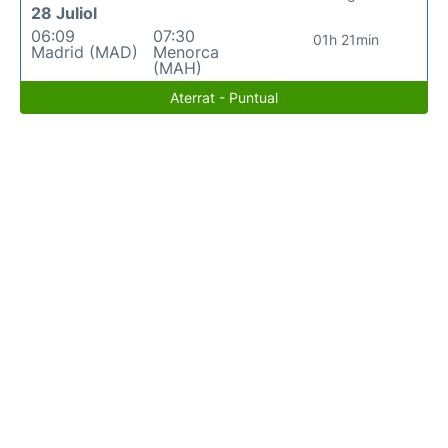
28 Juliol
06:09
07:30
01h 21min
Madrid (MAD)
Menorca
(MAH)
Aterrat - Puntual