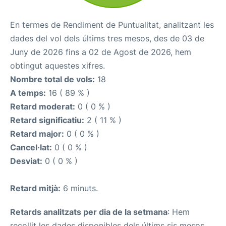
En termes de Rendiment de Puntualitat, analitzant les
dades del vol dels últims tres mesos, des de 03 de
Juny de 2026 fins a 02 de Agost de 2026, hem
obtingut aquestes xifres.
Nombre total de vols:
18
A temps:
16 ( 89 % )
Retard moderat:
0 ( 0 % )
Retard significatiu:
2 ( 11 % )
Retard major:
0 ( 0 % )
Cancel·lat:
0 ( 0 % )
Desviat:
0 ( 0 % )
Retard mitjà:
6 minuts.
Retards analitzats per dia de la setmana
: Hem
recollit les dades disponibles dels últims sis mesos,