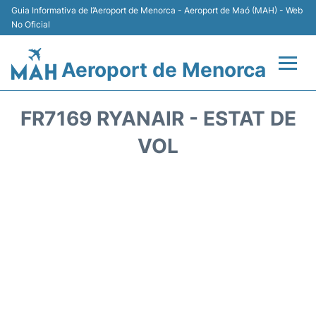
Guia Informativa de l’Aeroport de Menorca - Aeroport de Maó (MAH) - Web
No Oficial
Aeroport de Menorca
Vols +
FR7169 RYANAIR - ESTAT DE
Terminal
VOL
Allotjament
Transport +
Lloguer Cotxes
Aparcament