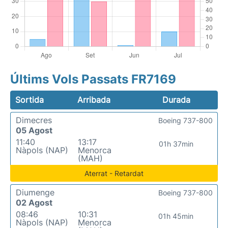
Últims Vols Passats FR7169
Sortida
Arribada
Durada
Dimecres
Boeing 737-800
05 Agost
11:40
13:17
01h 37min
Nàpols (NAP)
Menorca
(MAH)
Aterrat - Retardat
Diumenge
Boeing 737-800
02 Agost
08:46
10:31
01h 45min
Nàpols (NAP)
Menorca