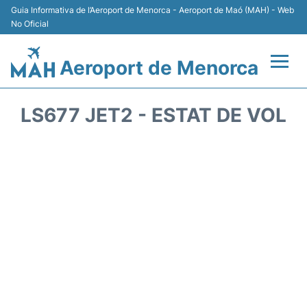
Guia Informativa de l’Aeroport de Menorca - Aeroport de Maó (MAH) - Web
No Oficial
Aeroport de Menorca
Vols +
LS677 JET2 - ESTAT DE VOL
Terminal
Allotjament
Transport +
Lloguer Cotxes
Aparcament