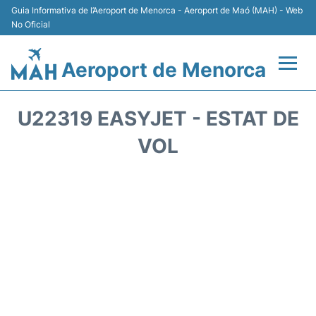
Guia Informativa de l’Aeroport de Menorca - Aeroport de Maó (MAH) - Web
No Oficial
Aeroport de Menorca
Vols +
U22319 EASYJET - ESTAT DE
Terminal
VOL
Allotjament
Transport +
Lloguer Cotxes
Aparcament