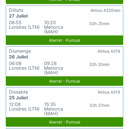
Dilluns
Airbus A320neo
27 Juliol
06:55
10:20
02h 25min
Londres (LTN)
Menorca
(MAH)
Aterrat - Puntual
Diumenge
Airbus A319
26 Juliol
06:08
09:28
02h 20min
Londres (LTN)
Menorca
(MAH)
Aterrat - Puntual
Dissabte
Airbus A319
25 Juliol
12:08
15:35
02h 27min
Londres (LTN)
Menorca
(MAH)
Aterrat - Puntual