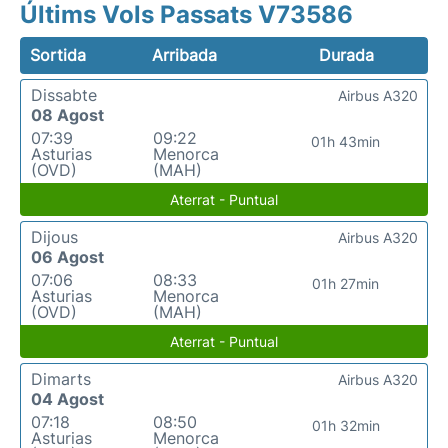
Últims Vols Passats V73586
Sortida
Arribada
Durada
Dissabte
Airbus A320
08 Agost
07:39
09:22
01h 43min
Asturias
Menorca
(OVD)
(MAH)
Aterrat - Puntual
Dijous
Airbus A320
06 Agost
07:06
08:33
01h 27min
Asturias
Menorca
(OVD)
(MAH)
Aterrat - Puntual
Dimarts
Airbus A320
04 Agost
07:18
08:50
01h 32min
Asturias
Menorca