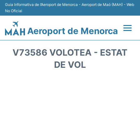
Guia Informativa de l’Aeroport de Menorca - Aeroport de Maó (MAH) - Web
No Oficial
Aeroport de Menorca
Vols +
V73586 VOLOTEA - ESTAT
Terminal
DE VOL
Allotjament
Transport +
Lloguer Cotxes
Aparcament