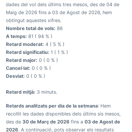
dades del vol dels últims tres mesos, des de 04 de
Maig de 2026 fins a 03 de Agost de 2026, hem
obtingut aquestes xifres.
Nombre total de vols:
86
A temps:
81 ( 94 % )
Retard moderat:
4 ( 5 % )
Retard significatiu:
1 ( 1 % )
Retard major:
0 ( 0 % )
Cancel·lat:
0 ( 0 % )
Desviat:
0 ( 0 % )
Retard mitjà:
3 minuts.
Retards analitzats per dia de la setmana
: Hem
recollit les dades disponibles dels últims sis mesos,
des de
30 de Març de 2026
fins a
03 de Agost de
2026
. A continuació, pots observar els resultats