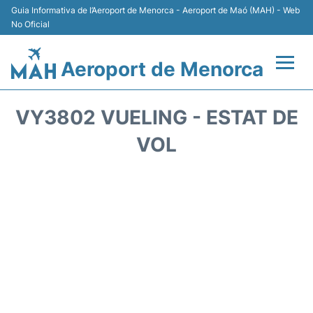
Guia Informativa de l’Aeroport de Menorca - Aeroport de Maó (MAH) - Web
No Oficial
Aeroport de Menorca
Vols +
VY3802 VUELING - ESTAT DE
Terminal
VOL
Allotjament
Transport +
Lloguer Cotxes
Aparcament