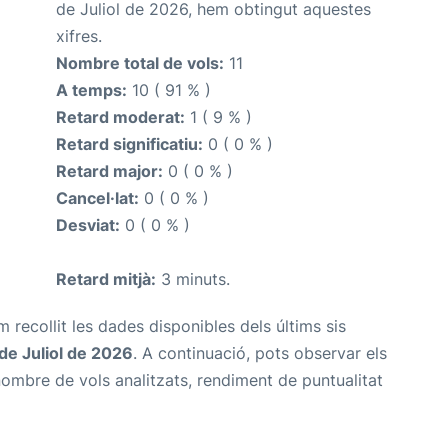
de Juliol de 2026, hem obtingut aquestes
xifres.
Nombre total de vols:
11
A temps:
10 ( 91 % )
Retard moderat:
1 ( 9 % )
Retard significatiu:
0 ( 0 % )
Retard major:
0 ( 0 % )
Cancel·lat:
0 ( 0 % )
Desviat:
0 ( 0 % )
Retard mitjà:
3 minuts.
m recollit les dades disponibles dels últims sis
de Juliol de 2026
. A continuació, pots observar els
nombre de vols analitzats, rendiment de puntualitat