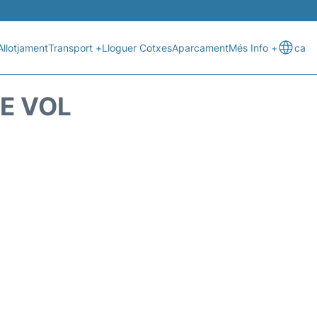
Allotjament
Transport +
Lloguer Cotxes
Aparcament
Més Info +
ca
DE VOL