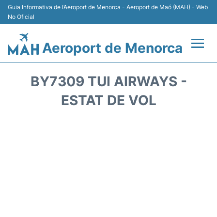
Guia Informativa de l’Aeroport de Menorca - Aeroport de Maó (MAH) - Web
No Oficial
Aeroport de Menorca
Vols +
BY7309 TUI AIRWAYS -
Terminal
ESTAT DE VOL
Allotjament
Transport +
Lloguer Cotxes
Aparcament