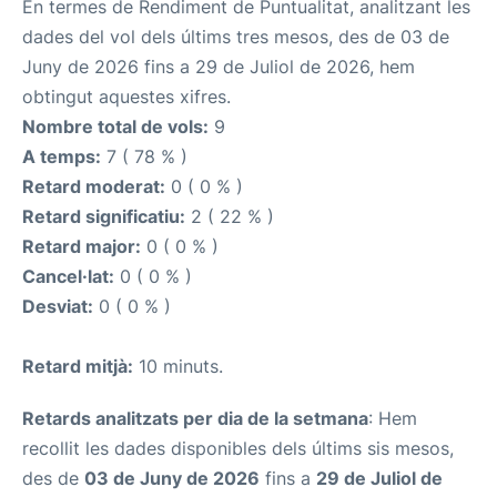
En termes de Rendiment de Puntualitat, analitzant les
dades del vol dels últims tres mesos, des de 03 de
Juny de 2026 fins a 29 de Juliol de 2026, hem
obtingut aquestes xifres.
Nombre total de vols:
9
A temps:
7 ( 78 % )
Retard moderat:
0 ( 0 % )
Retard significatiu:
2 ( 22 % )
Retard major:
0 ( 0 % )
Cancel·lat:
0 ( 0 % )
Desviat:
0 ( 0 % )
Retard mitjà:
10 minuts.
Retards analitzats per dia de la setmana
: Hem
recollit les dades disponibles dels últims sis mesos,
des de
03 de Juny de 2026
fins a
29 de Juliol de