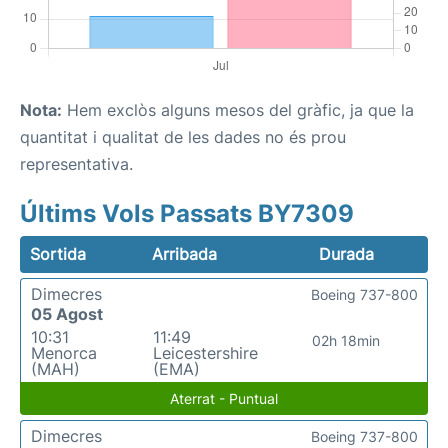
Nota:
Hem exclòs alguns mesos del gràfic, ja que la
quantitat i qualitat de les dades no és prou
representativa.
Últims Vols Passats BY7309
Sortida
Arribada
Durada
Dimecres
Boeing 737-800
05 Agost
10:31
11:49
02h 18min
Menorca
Leicestershire
(MAH)
(EMA)
Aterrat - Puntual
Dimecres
Boeing 737-800