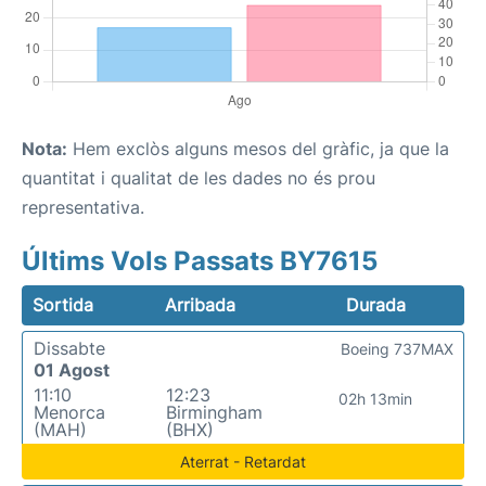
Nota:
Hem exclòs alguns mesos del gràfic, ja que la
quantitat i qualitat de les dades no és prou
representativa.
Últims Vols Passats BY7615
Sortida
Arribada
Durada
Dissabte
Boeing 737MAX
01 Agost
11:10
12:23
02h 13min
Menorca
Birmingham
(MAH)
(BHX)
Aterrat - Retardat