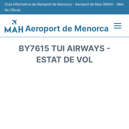
Guia Informativa de l’Aeroport de Menorca - Aeroport de Maó (MAH) - Web
No Oficial
Aeroport de Menorca
Vols +
BY7615 TUI AIRWAYS -
Terminal
ESTAT DE VOL
Allotjament
Transport +
Lloguer Cotxes
Aparcament