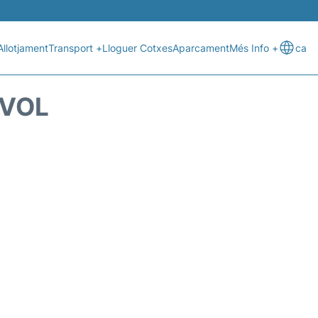
Allotjament
Transport +
Lloguer Cotxes
Aparcament
Més Info +
ca
 VOL