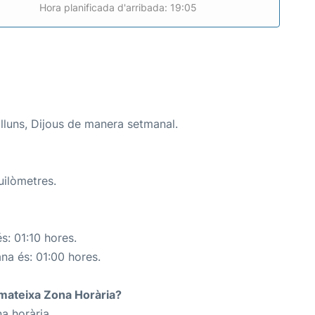
Hora planificada d'arribada: 19:05
lluns, Dijous de manera setmanal.
uilòmetres.
s: 01:10 hores.
ana és: 01:00 hores.
a mateixa Zona Horària?
a horària.