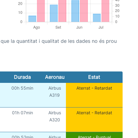
ue la quantitat i qualitat de les dades no és prou
Durada
Aeronau
Estat
00h 55min
Airbus
Aterrat - Retardat
A319
01h 07min
Airbus
Aterrat - Retardat
A320
00h 52min
Airbus
Aterrat - Puntual