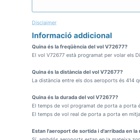
Disclaimer
Informació addicional
Quina és la freqüència del vol V72677?
El vol V72677 està programat per volar els Di
Quina és la distància del vol V72677?
La distància entre els dos aeroports és 414 q
Quina és la durada del vol V72677?
El temps de vol programat de porta a porta é
El temps de vol real de porta a porta en mitj
Estan l'aeroport de sortida i d'arribada en l
Sí, ambdós aeroports estan en la mateixa zon