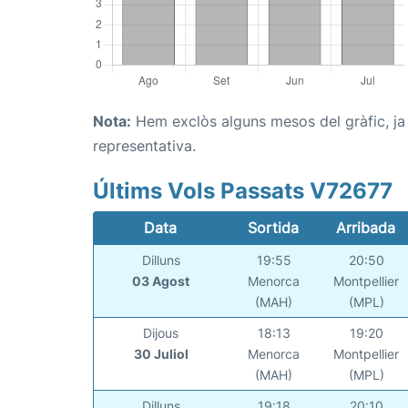
Nota:
Hem exclòs alguns mesos del gràfic, ja q
representativa.
Últims Vols Passats V72677
Data
Sortida
Arribada
Dilluns
19:55
20:50
03 Agost
Menorca
Montpellier
(MAH)
(MPL)
Dijous
18:13
19:20
30 Juliol
Menorca
Montpellier
(MAH)
(MPL)
Dilluns
19:18
20:10