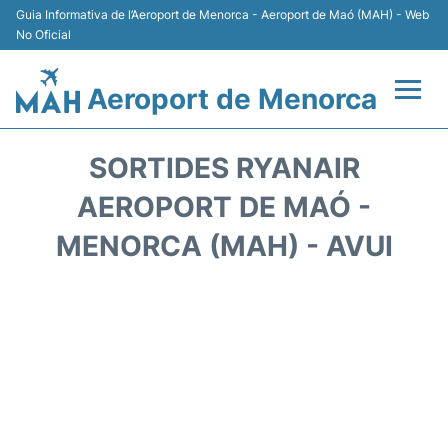
Guia Informativa de l’Aeroport de Menorca - Aeroport de Maó (MAH) - Web
No Oficial
Aeroport de Menorca
Vols +
SORTIDES RYANAIR
Terminal
AEROPORT DE MAÓ -
MENORCA (MAH) - AVUI
Allotjament
Transport +
Lloguer Cotxes
Aparcament