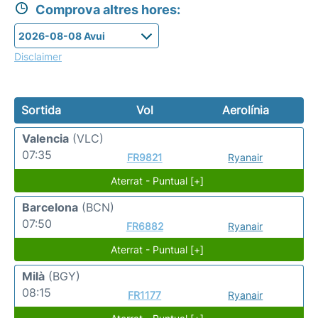
Comprova altres hores:
Disclaimer
Sortida
Vol
Aerolínia
Valencia
(VLC)
07:35
FR9821
Ryanair
Aterrat - Puntual [+]
Barcelona
(BCN)
07:50
FR6882
Ryanair
Aterrat - Puntual [+]
Milà
(BGY)
08:15
FR1177
Ryanair