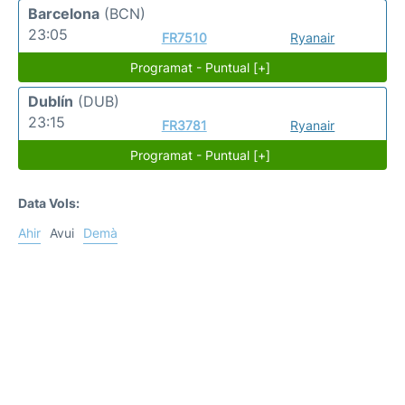
Barcelona
(BCN)
23:05
FR7510
Ryanair
Programat - Puntual [+]
Dublín
(DUB)
23:15
FR3781
Ryanair
Programat - Puntual [+]
Data Vols:
Ahir
Avui
Demà