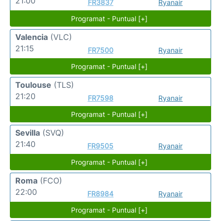
21:00
FR3837
Ryanair
Programat - Puntual [+]
Valencia
(VLC)
21:15
FR7500
Ryanair
Programat - Puntual [+]
Toulouse
(TLS)
21:20
FR7598
Ryanair
Programat - Puntual [+]
Sevilla
(SVQ)
21:40
FR9505
Ryanair
Programat - Puntual [+]
Roma
(FCO)
22:00
FR8984
Ryanair
Programat - Puntual [+]