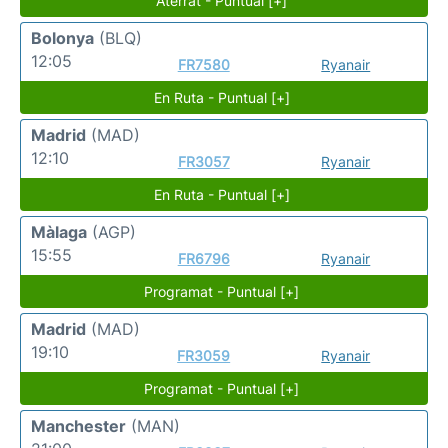
Aterrat - Puntual [+]
Bolonya
(BLQ)
12:05
FR7580
Ryanair
En Ruta - Puntual [+]
Madrid
(MAD)
12:10
FR3057
Ryanair
En Ruta - Puntual [+]
Màlaga
(AGP)
15:55
FR6796
Ryanair
Programat - Puntual [+]
Madrid
(MAD)
19:10
FR3059
Ryanair
Programat - Puntual [+]
Manchester
(MAN)