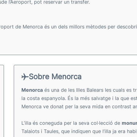
sde l’Aeroport, pot reservar un transfer.
roport de Menorca és un dels millors mètodes per descobrir l
Sobre Menorca
Menorca
és una de les Illes Balears les cuals es 
la costa espanyola. És la més salvatge i la que es
Menorca ve donat per la seva mida en contrast amb
L’illa és coneguda per la seva col·lecció de
monum
Talaiots i Taules, que indiquen que l’illa ja era hab