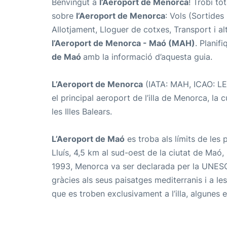
Benvingut a
l’Aeroport de Menorca
! Trobi to
sobre
l’Aeroport de Menorca
: Vols (Sortides
Allotjament, Lloguer de cotxes, Transport i a
l’Aeroport de Menorca -
Maó (MAH)
. Planif
de Maó
amb la informació d’aquesta guia.
L’Aeroport de Menorca
(IATA: MAH, ICAO: L
el principal aeroport de l’illa de Menorca, la c
les Illes Balears.
L’Aeroport de
Maó
es troba als límits de les
Lluís, 4,5 km al sud-oest de la ciutat de Maó, 
1993, Menorca va ser declarada per la UNESC
gràcies als seus paisatges mediterranis i a le
que es troben exclusivament a l’illa, algunes en