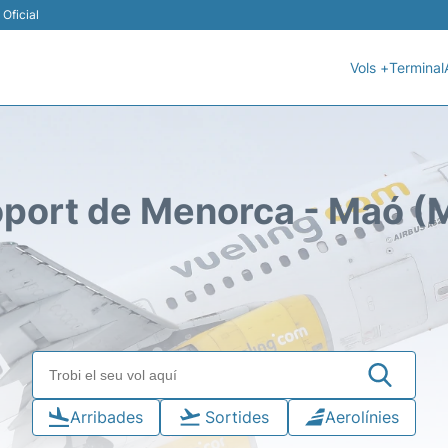
Oficial
Vols +
Terminal
port de Menorca - Maó 
Arribades
Sortides
Aerolínies