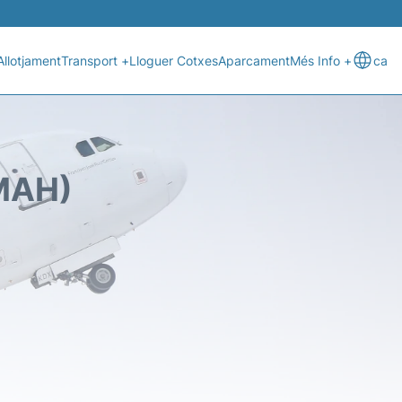
Allotjament
Transport +
Lloguer Cotxes
Aparcament
Més Info +
ca
(MAH)