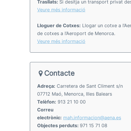
Trasllats:
Si desitja un transport privat de
Veure més informació
Lloguer de Cotxes:
Llogar un cotxe a l’Ae
de cotxes a l’Aeroport de Menorca.
Veure més informació
Contacte
Adreça:
Carretera de Sant Climent s/n
07712 Maó, Menorca, Illes Balears
Telèfon:
913 21 10 00
Correu
electrònic:
mah.informacion@aena.es
Objectes perduts:
971 15 71 08