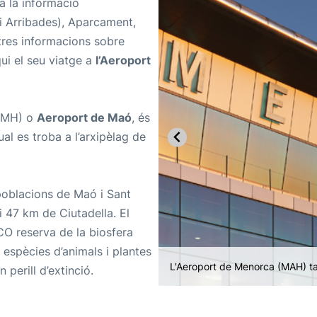
ta la informació
 i Arribades), Aparcament,
ltres informacions sobre
iqui el seu viatge a
l’Aeroport
EMH) o
Aeroport de Maó
, és
ual es troba a l’arxipèlag de
 poblacions de Maó i Sant
i 47 km de Ciutadella. El
O reserva de la biosfera
s espècies d’animals i plantes
Les platges i cales són un tres
 perill d’extinció.