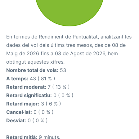
En termes de Rendiment de Puntualitat, analitzant les
dades del vol dels últims tres mesos, des de 08 de
Maig de 2026 fins a 03 de Agost de 2026, hem
obtingut aquestes xifres.
Nombre total de vols:
53
A temps:
43 ( 81 % )
Retard moderat:
7 ( 13 % )
Retard significatiu:
0 ( 0 % )
Retard major:
3 ( 6 % )
Cancel·lat:
0 ( 0 % )
Desviat:
0 ( 0 % )
Retard mitjà:
9 minuts.