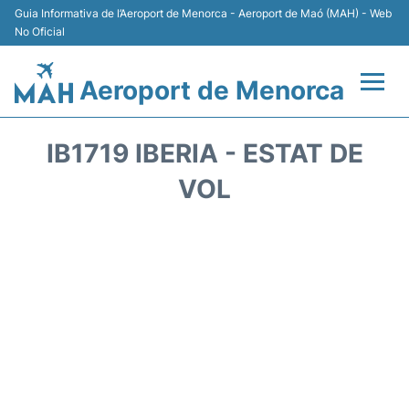
Guia Informativa de l’Aeroport de Menorca - Aeroport de Maó (MAH) - Web
No Oficial
Aeroport de Menorca
Vols +
IB1719 IBERIA - ESTAT DE
Terminal
VOL
Allotjament
Transport +
Lloguer Cotxes
Aparcament