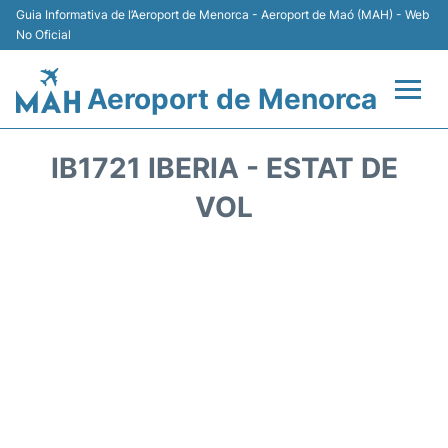
Guia Informativa de l’Aeroport de Menorca - Aeroport de Maó (MAH) - Web
No Oficial
Aeroport de Menorca
Vols +
IB1721 IBERIA - ESTAT DE
Terminal
VOL
Allotjament
Transport +
Lloguer Cotxes
Aparcament