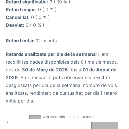
Retard significatiu:
3 ( 19 % )
Retard major:
0 ( 0 % )
Cancel·lat:
0 ( 0 % )
Desviat:
0 ( 0 % )
Retard mitjà:
12 minuts.
Retards analitzats per dia de la setmana
: Hem
recollit les dades disponibles dels últims sis mesos,
des de
30 de Març de 2026
fins a
01 de Agost de
2026
. A continuació, pots observar els resultats
desglossats per dia de la setmana: nombre de vols
analitzats, rendiment de puntualitat per dia i retard
mitjà per dia.