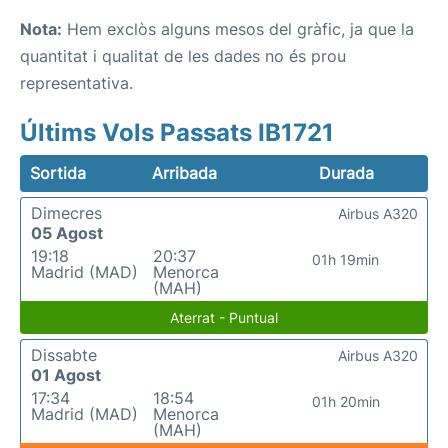
Nota:
Hem exclòs alguns mesos del gràfic, ja que la
quantitat i qualitat de les dades no és prou
representativa.
Últims Vols Passats IB1721
Sortida
Arribada
Durada
Dimecres
Airbus A320
05 Agost
19:18
20:37
01h 19min
Madrid (MAD)
Menorca
(MAH)
Aterrat - Puntual
Dissabte
Airbus A320
01 Agost
17:34
18:54
01h 20min
Madrid (MAD)
Menorca
(MAH)